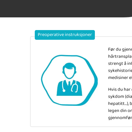
Preoperative instruksjoner
Før du gje
hårtranspla
strengt å i
sykehistori
medisiner el
Hvis du har
sykdom (dia
hepatitt…),
legen din o
gjennomføre