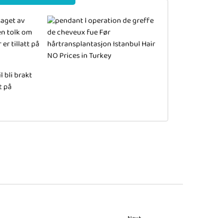
saget av
en tolk om
er tillatt på
 bli brakt
t på