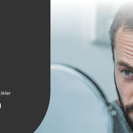
ikler
n