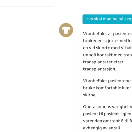
Hva skal man ha på se
Vi anbefaler at pasiente
bruker en skjorte med 
en vid skjorte med V-hal
unngå kontakt med tran
transplantater etter
transplantasjon.
Vi anbefaler pasientene 
bruke komfortable klær 
skitne.
Operasjonens varighet va
pasient til pasient. I gj
varer den omtrent 6 til 8
avhengig av antall