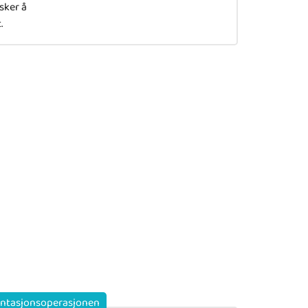
sker å
.
antasjonsoperasjonen