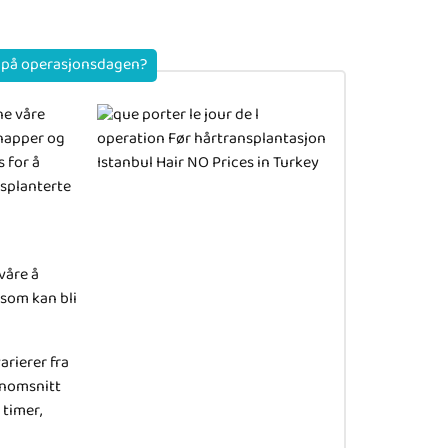
g på operasjonsdagen?
ne våre
knapper og
s for å
splanterte
våre å
som kan bli
rierer fra
ennomsnitt
 timer,