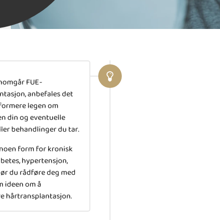
nnomgår FUE-
ntasjon, anbefales det
nformere legen om
en din og eventuelle
ler behandlinger du tar.
 noen form for kronisk
betes, hypertensjon,
 bør du rådføre deg med
m ideen om å
 hårtransplantasjon.