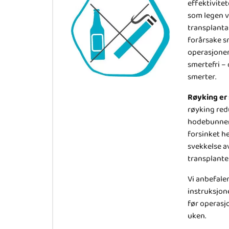
effektivite
som legen vi
transplanta
forårsake s
operasjonen
smertefri –
smerter.
Røyking er 
røyking red
hodebunnen.
forsinket h
svekkelse a
transplanter
Vi anbefaler
instruksjon
før operasj
uken.