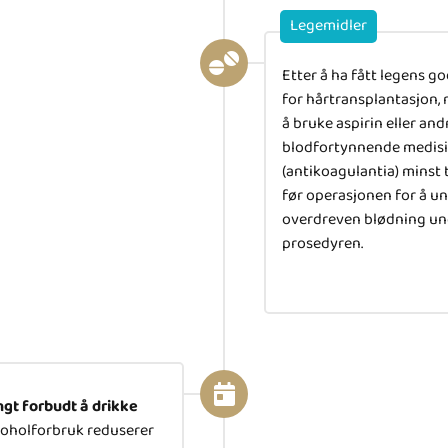
Legemidler
Etter å ha fått legens g
for hårtransplantasjon, 
å bruke aspirin eller and
blodfortynnende medis
(antikoagulantia) minst 
før operasjonen for å u
overdreven blødning un
prosedyren.
ngt forbudt å drikke
oholforbruk reduserer