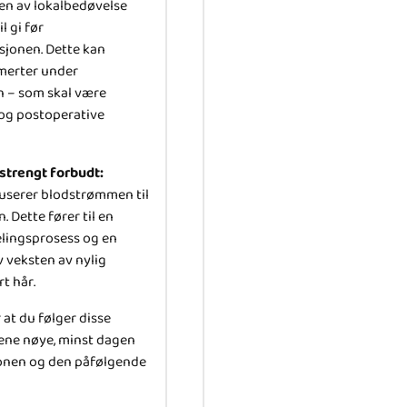
ten av lokalbedøvelse
l gi før
sjonen. Dette kan
merter under
 – som skal være
 og postoperative
strengt forbudt:
userer blodstrømmen til
 Dette fører til en
elingsprosess og en
v veksten av nylig
t hår.
 at du følger disse
ene nøye, minst dagen
onen og den påfølgende