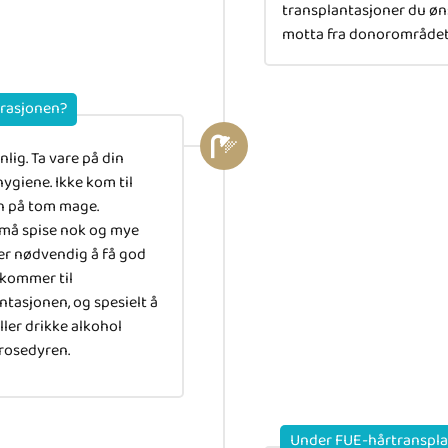
transplantasjoner du øn
motta fra donorområdet
erasjonen?
lig. Ta vare på din
ygiene. Ikke kom til
n på tom mage.
må spise nok og mye
 er nødvendig å få god
 kommer til
ntasjonen, og spesielt å
ller drikke alkohol
rosedyren.
Under FUE-hårtranspl