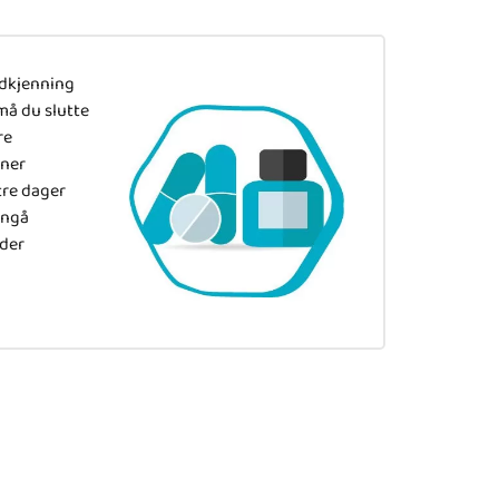
odkjenning
må du slutte
re
iner
tre dager
nngå
der